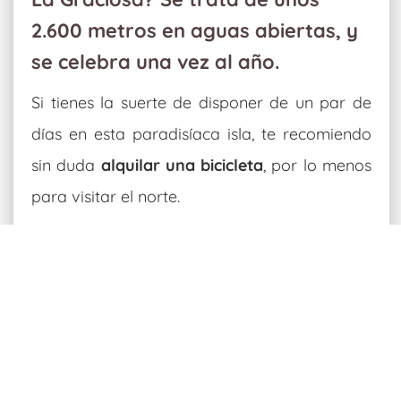
2.600 metros en aguas abiertas, y
se celebra una vez al año.
Si tienes la suerte de disponer de un par de
días en esta paradisíaca isla, te recomiendo
sin duda
alquilar una bicicleta
, por lo menos
para visitar el norte.
Qué hacer durante dos días en
la isla de la Graciosa
Un día en bicicleta por el norte de
La Graciosa:
A la ida, haz un alto en la
playa del Ámbar
, y