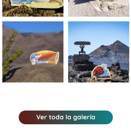
del Río
Caletón
blanco
Imán Isla
Imán
del fuego
Famara
en Parque
surfing en
Nacional
dunas de
de
Famara
Timanfaya
Ver toda la galería