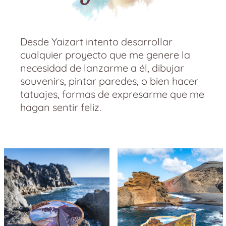
Desde Yaizart intento desarrollar
cualquier proyecto que me genere la
necesidad de lanzarme a él, dibujar
souvenirs, pintar paredes, o bien hacer
tatuajes, formas de expresarme que me
hagan sentir feliz.
Imán El
Imán El
Golfo
Golfo en
Road en
playa de
los
Lago