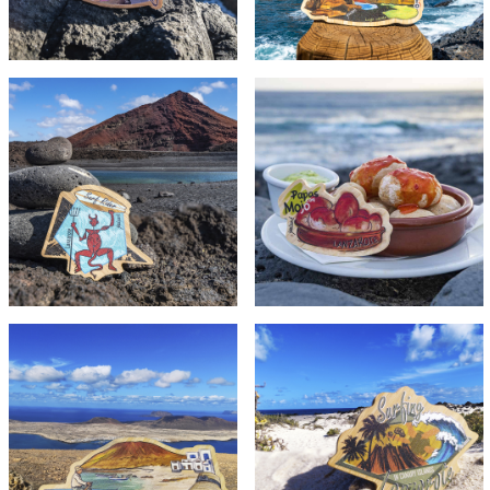
Hervideros
Verde
Imán Surf
rider en el
Imán
charco de
Papas con
playa
mojo en el
Montaña
Golfo
Bermeja
Imán
Imán La
Surfing in
Graciosa
Canary
en
islands en
Mirador
playa del