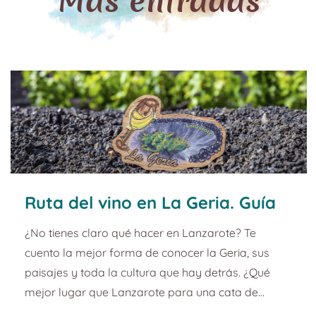
Más entradas
Ruta del vino en La Geria. Guía
de turismo y planazos en
¿No tienes claro qué hacer en Lanzarote? Te
Lanzarote.
cuento la mejor forma de conocer la Geria, sus
paisajes y toda la cultura que hay detrás. ¿Qué
mejor lugar que Lanzarote para una cata de
vinos? La Geria es la gran protagonista de la