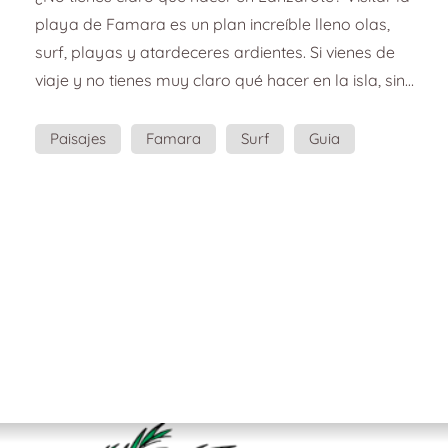
Lanzarote.
playa de Famara es un plan increíble lleno olas,
surf, playas y atardeceres ardientes. Si vienes de
viaje y no tienes muy claro qué hacer en la isla, sin
duda tienes que probar el surf. Ven y siente la
energía de la playa de Famara en Lanzarote.
Paisajes
Famara
Surf
Guia
Playa idílica, rica gastronomía local, vistas
increíbles, atardeceres ardientes y olas perfectas.
Esta increíble combinación merecía un recuerdo
muy especial para hacerte revivir todas esas
emocio...