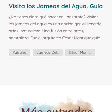
Visita los Jameos del Agua. Guía
y planazos para visitar
¿No tienes claro qué hacer en Lanzarote? Visitar
Lanzarote.
los jameos del agua es una opción genial llena de
arte y naturaleza. Una fusión entre arte y
naturaleza. Fue el arquitecto César Manrique quien
fusionó naturaleza y arte para crear los Jameos
del Agua, un espacio natural y centro de arte y
Paisajes
Jameos Del Agua
César Manrique
cultura. Fue capaz de modificar este espacio
Cultura
Guía
Planazos
salvaje de forma armónica y respetuosa, y por eso
los Jameos del Agua son el único lugar del mundo
donde podrás ver al Jameito, el cangrejo ciego
protagonista de ...