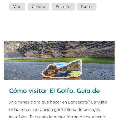
vendimia de Lanzarote. No solo produce algunos
Vino
Cultura
Paisajes
Rutas
de los mejores vinos europeos, sino que su
Guía
Planazo
increíble paisaje pide a gritos una ruta para
probarlos. Este souvenir quiere hacerte recordar
los sabores de ese vino, la brisa del mar, el sonido
del rofe en tus zapatos, el ...
Cómo visitar El Golfo. Guía de
turismo y planazos de
¿No tienes claro qué hacer en Lanzarote? La visita
Lanzarote.
al Golfo es una opción genial llena de paisajes
increíbles. Te cuento la mejor forma de exprimir al