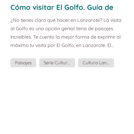
Cómo visitar El Golfo. Guía de
turismo y planazos de
¿No tienes claro qué hacer en Lanzarote? La visita
Lanzarote.
al Golfo es una opción genial llena de paisajes
increíbles. Te cuento la mejor forma de exprimir al
máximo tu visita por El Golfo, en Lanzarote. El
Golfo es un encantador pueblito pesquero cerca
del parque natural de Timanfaya, al sur de
Paisajes
Serie Cultural
Cultura Lanzarote
Lanzarote. El contraste de colores ceniza y rojo de
El Golfo
los volcanes con el intenso azul del mar y las
pequeñas casitas blancas revelan un paisaje súper
energético, y es esa energía la que hemos querido
repres...