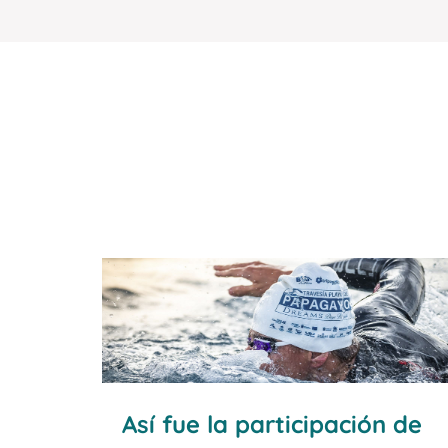
entre fuego y agua tan enigmático y
energético que ofrece Lanzarote. El
Parque...
Así fue la participación de