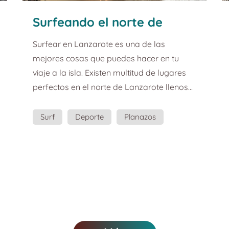
Surfeando el norte de
Lanzarote. Guía de turismo
Surfear en Lanzarote es una de las
y planazos.
mejores cosas que puedes hacer en tu
viaje a la isla. Existen multitud de lugares
perfectos en el norte de Lanzarote llenos
de playas, paisajes y por supuesto olas. Te
las cuento aquí: El norte de Lanzarote es
Surf
Deporte
Planazos
ideal si has venido en busca de olas
Guía
alucinantes que surfear. Jameos, la Garita,
el Caletón, las Bajas, el Papelillo y un
montón más de picos interesantes que te
cuento en seguida. Este recuerdo en forma
de imán quiere representar esa necesidad
que ...