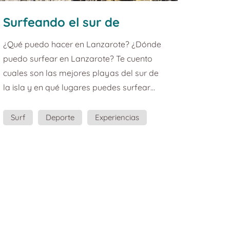
Surfeando el sur de
Lanzarote. Guía de turismo
¿Qué puedo hacer en Lanzarote? ¿Dónde
y planazos.
puedo surfear en Lanzarote? Te cuento
cuales son las mejores playas del sur de
la isla y en qué lugares puedes surfear
aquí: Las playas del sur de Lanzarote son
famosas por sus aguas tranquilas y
Surf
Deporte
Experiencias
cristalinas, sus calas de arena suave y
Guía
Planazo
dorada y su sol radiante prácticamente
todo el año. Pero… ¿Se puede surfear en el
Sur de Lanzarote? ¡Este souvenir es una
prueba de que sí! “Playa Mujeres, El Pozo,
Playa de la Cera, Caleta del Congrio,
Puerto Mu...