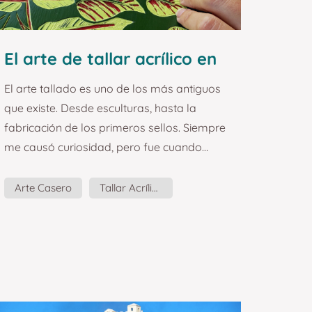
El arte de tallar acrílico en
casa.
El arte tallado es uno de los más antiguos
que existe. Desde esculturas, hasta la
fabricación de los primeros sellos. Siempre
me causó curiosidad, pero fue cuando
descubrí a la artista Hannah Jensen que
pensé, ¡Yo quiero probar eso! Aunque
Arte Casero
Tallar Acrílico
comúnmente el arte del tallado se aplica
Pintura Acrílica
sobre madera o linóleo, hacerlo sobre
decenas de capas de pintura acrílica
permite jugar con las tonalidades y
colores de una manera distinta. Te cuento
algunos detalles a tener en cuenta si tien...