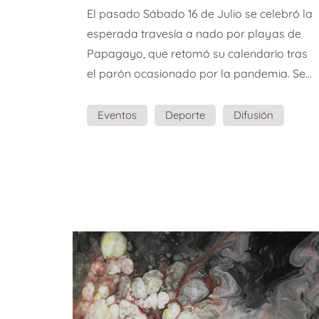
Yaizart en la Travesía a
El pasado Sábado 16 de Julio se celebró la
Nado Playas de Papagayo
esperada travesía a nado por playas de
Dreams Playa Dorada.
Papagayo, que retomó su calendario tras
el parón ocasionado por la pandemia. Se
trata de una de las mejores travesías de
Canarias con 5.000 metros de recorrido en
Eventos
Deporte
Difusión
las aguas más tranquilas y transparentes
Eventos Deportivos
del Atlántico. La travesía a Nado Playas de
Papagayo Dreams Playa Dorada forma
parte del circuito regional para la Copa de
Canarias, siendo puntuable para dicha
competición de la que será su décima
etapa....