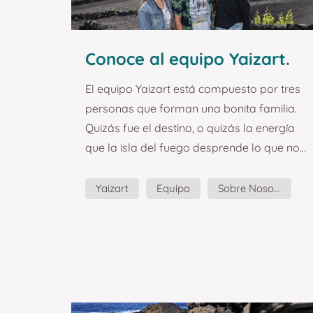
Conoce al equipo Yaizart.
El equipo Yaizart está compuesto por tres
personas que forman una bonita familia.
Quizás fue el destino, o quizás la energía
que la isla del fuego desprende lo que nos
unió. En cualquier caso, aquí estamos,
embarcadas en una gran aventura y
Yaizart
Equipo
Sobre Nosotros
formando un equipo tan sólido como
Conócenos
eficaz. El proyecto de Lanzarote local art
comenzó como una simple idea de diseñar
y fabricar unos imanes bonitos de la isla
de Lanzarote. Fue la pasión por la isla, los
lugares y su gente, las emociones vividas,