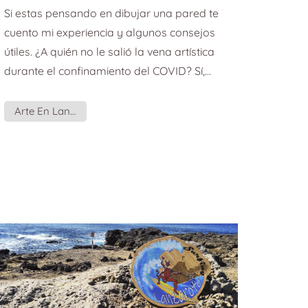
pared, mi experiencia.
Si estas pensando en dibujar una pared te
cuento mi experiencia y algunos consejos
útiles. ¿A quién no le salió la vena artística
durante el confinamiento del COVID? Sí,
admite que al menos una bollo de pan
hiciste, o empezaste a hacer yoga,
Arte En Lanzarote
descubriste un nuevo hobbie, o te volviste
todo un gamer. Una de las cosas que me
dio por hacer a mí fue pintar la pared del
estudio de tatuajes. Si eres un pedazo de
artista, de esos con una orientación
espacial innata, puedes lanzarte a dibujar
direct...