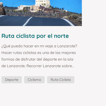
Ruta ciclista por el norte
de Lanzarote. Guías y
¿Qué puedo hacer en mi viaje a Lanzarote?
planazos turísticos en
Hacer rutas ciclistas es una de las mejores
Lanzarote.
formas de disfrutar del deporte en la isla
de Lanzarote. Recorrer Lanzarote sobre
una bicicleta es una de las mejores
experiencias que sin duda puedes llevarte
Deporte
Ciclismo
Ruta Ciclista
de la isla de Lanzarote. Este souvenir en
Guía
Planazos
forma de imán quiere hacerte revivir los
increíbles paisajes que ofrece la ruta
ciclista que nace en el Mirador del Río para