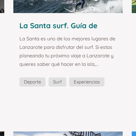
La Santa surf. Guía de
turismo y planazos en
La Santa es uno de los mejores lugares de
Lanzarote.
Lanzarote para disfrutar del surf. Si estas
planeando tu próximo viaje a Lanzarote y
quieres saber qué hacer en la isla,
definitivamente tienes que probar el surf.
Te cuento más aquí. La Santa es un pueblo
Deporte
Surf
Experiencias
marinero situado en la costa Oeste de
Olas
Planazo
Guía
Lanzarote. Además de su pesca, es
famoso por sus olas, y es que allí se
encuentra El Quemao, la mejor ola para
practicar surf de Lanzarote, y una de las
mejores de Europa. ¿Cómo no le íbamos a