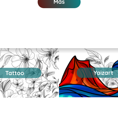
Más
Yaizart
Tattoo