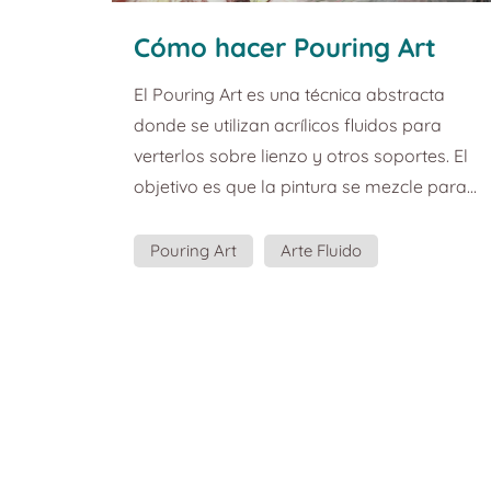
Cómo hacer Pouring Art
El Pouring Art es una técnica abstracta
donde se utilizan acrílicos fluidos para
verterlos sobre lienzo y otros soportes. El
objetivo es que la pintura se mezcle para
crear formas increíbles. Y seamos sinceros,
de vez en cuando apetece mancharse las
Pouring Art
Arte Fluido
manos. Elementos necesarios para
Pintura Acrílica
practicar Pouring Art: Te hará falta un
soporte, como por ejemplo un lienzo. Al
menos tres tonos de pintura acrílica líquida.
Agua para diluir la pintura o un medio
específico que puedes...