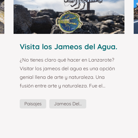
dedicar un recu...
Visita los Jameos del Agua.
Guía y planazos para
¿No tienes claro qué hacer en Lanzarote?
visitar Lanzarote.
Visitar los jameos del agua es una opción
genial llena de arte y naturaleza. Una
fusión entre arte y naturaleza. Fue el
arquitecto César Manrique quien fusionó
naturaleza y arte para crear los Jameos
Paisajes
Jameos Del Agua
del Agua, un espacio natural y centro de
César Manrique
Cultura
Guía
arte y cultura. Fue capaz de modificar este
espacio salvaje de forma armónica y
Planazos
respetuosa, y por eso los Jameos del