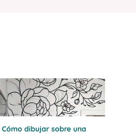
llegar a Arrieta, al norte de Lanzarote.
Sobre el Risco de Famara se encu...
Cómo dibujar sobre una