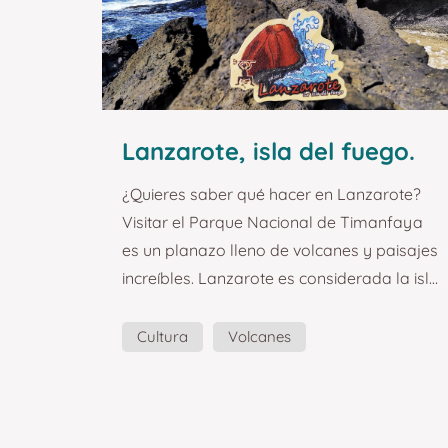
los ...
Lanzarote, isla del fuego.
Guía de turismo y
¿Quieres saber qué hacer en Lanzarote?
planazos.
Visitar el Parque Nacional de Timanfaya
es un planazo lleno de volcanes y paisajes
increíbles. Lanzarote es considerada la isla
del fuego. La importancia de las
explosiones volcánicas para su formación
Cultura
Volcanes
es más que evidente en todo el paisaje de
la isla, lo que le otorga una identidad
especial. Este recuerdo en forma de imán
quiere representar este fuerte contraste