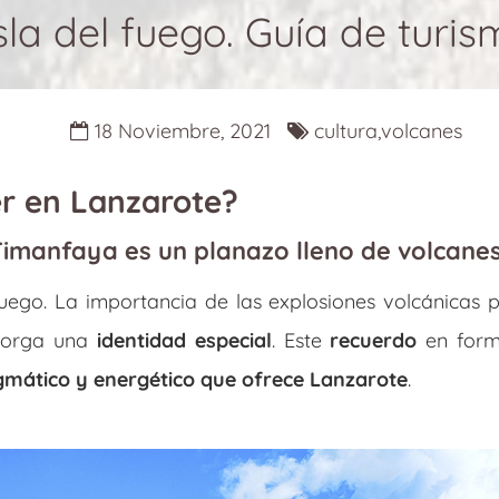
sla del fuego. Guía de turi
18 Noviembre, 2021
cultura,volcanes
er en Lanzarote?
Timanfaya es un planazo lleno de volcanes 
 fuego. La importancia de las explosiones volcánicas
 otorga una
identidad especial
. Este
recuerdo
en for
gmático y energético que ofrece Lanzarote
.