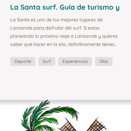
La Santa surf. Guía de turismo y
planazos en Lanzarote.
La Santa es uno de los mejores lugares de
Lanzarote para disfrutar del surf. Si estas
planeando tu próximo viaje a Lanzarote y quieres
saber qué hacer en la isla, definitivamente tienes
que probar el surf. Te cuento más aquí. La Santa es
un pueblo marinero situado en la costa Oeste de
Deporte
Surf
Experiencias
Olas
Lanzarote. Además de su pesca, es famoso por
Planazo
Guía
sus olas, y es que allí se encuentra El Quemao, la
mejor ola para practicar surf de Lanzarote, y una
de las mejores de Europa. ¿Cómo no le íbamos a
dedicar un recu...