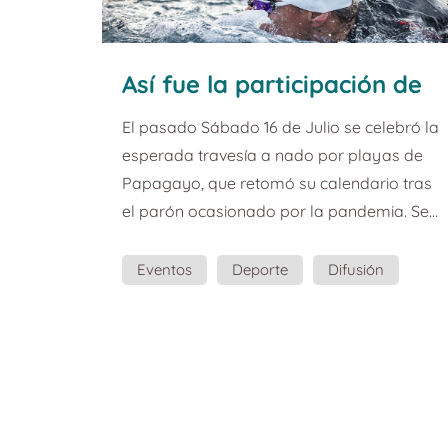
Así fue la participación de
Yaizart en la Travesía a
El pasado Sábado 16 de Julio se celebró la
Nado Playas de Papagayo
esperada travesía a nado por playas de
Dreams Playa Dorada.
Papagayo, que retomó su calendario tras
el parón ocasionado por la pandemia. Se
trata de una de las mejores travesías de
Canarias con 5.000 metros de recorrido en
Eventos
Deporte
Difusión
las aguas más tranquilas y transparentes
Eventos Deportivos
del Atlántico. La travesía a Nado Playas de
Papagayo Dreams Playa Dorada forma
parte del circuito regional para la Copa de
Canarias, siendo puntuable para dicha
competición de la que será su décima