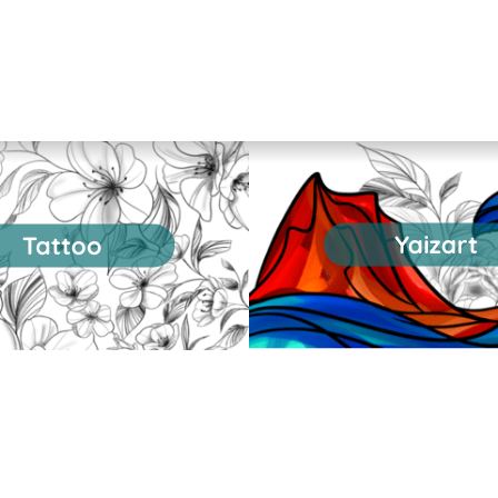
Yaizart
Tattoo