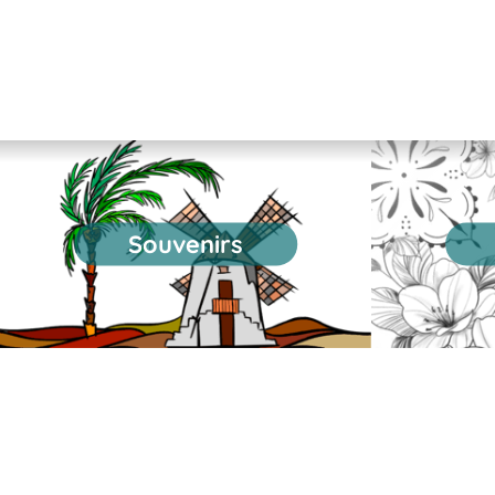
etapa....
Souvenirs