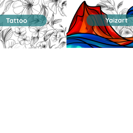
Yaizart
Tattoo