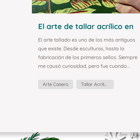
El arte de tallar acrílico en
casa.
El arte tallado es uno de los más antiguos
que existe. Desde esculturas, hasta la
fabricación de los primeros sellos. Siempre
me causó curiosidad, pero fue cuando
descubrí a la artista Hannah Jensen que
pensé, ¡Yo quiero probar eso! Aunque
Arte Casero
Tallar Acrílico
comúnmente el arte del tallado se aplica
Pintura Acrílica
sobre madera o linóleo, hacerlo sobre
decenas de capas de pintura acrílica
permite jugar con las tonalidades y
colores de una manera distinta. Te cuento
algunos detalles a tener en cuenta si tien...