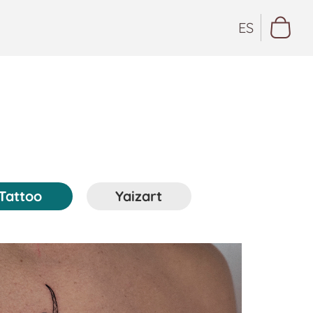
ES
Tattoo
Yaizart