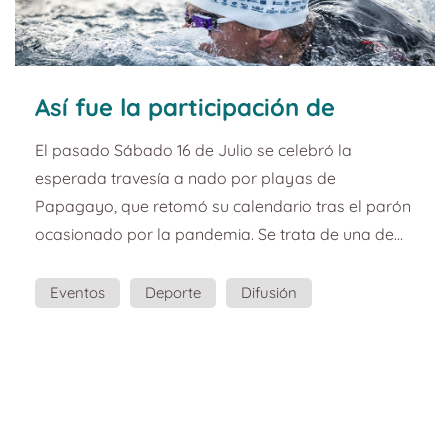
Así fue la participación de
Yaizart en la Travesía a Nado
El pasado Sábado 16 de Julio se celebró la
Playas de Papagayo Dreams
esperada travesía a nado por playas de
Playa Dorada.
Papagayo, que retomó su calendario tras el parón
ocasionado por la pandemia. Se trata de una de
las mejores travesías de Canarias con 5.000
metros de recorrido en las aguas más tranquilas y
Eventos
Deporte
Difusión
transparentes del Atlántico. La travesía a Nado
Eventos Deportivos
Playas de Papagayo Dreams Playa Dorada
forma parte del circuito regional para la Copa de
Canarias, siendo puntuable para dicha competición
de la que será su décima etapa....