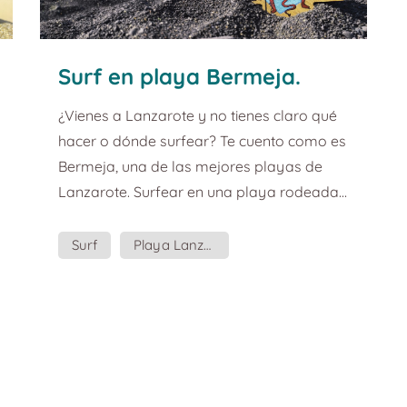
Surf en playa Bermeja.
Guía de turismo y planazos
¿Vienes a Lanzarote y no tienes claro qué
en Lanzarote.
hacer o dónde surfear? Te cuento como es
Bermeja, una de las mejores playas de
Lanzarote. Surfear en una playa rodeada
de volcanes como Bermeja es una
experiencia única. Playa Montaña Bermeja
Surf
Playa Lanzarote
es una playa de Lanzarote mágica, llena
de energía, salvaje, volcánica, algo
peligrosa y con una ola de derechas
magnífica. Menuda combinación, ¿verdad?
El contraste de la arena negra con el
intenso azul del mar y el volcán rojo que le