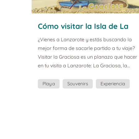
Cómo visitar la Isla de La
Graciosa. Guía de turismo y
¿Vienes a Lanzarote y estás buscando la
planazos de Lanzarote.
mejor forma de sacarle partido a tu viaje?
Visitar la Graciosa es un planazo que hacer
en tu visita a Lanzarote: La Graciosa, la
octava isla canaria. La Isla de La Graciosa
es la más rubia de las Islas Canarias, la
Playa
Souvenirs
Experiencia
niña bonita. Playas de arena blanca,
volcanes rojos y amarillos, y ni una sola
carretera asfaltada. Podría tratarse de la
isla habitada más salvaje de las Canarias.
Teníamos que dedicarle un souvenir en
forma de imán sin duda. A la ...