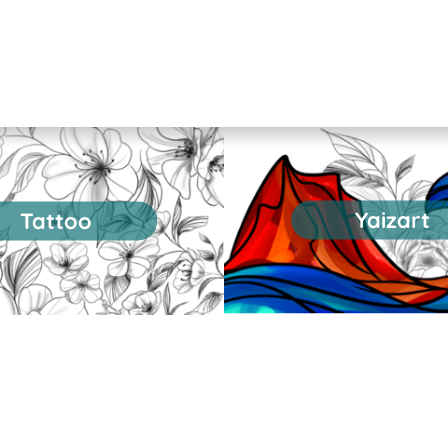
da nombre es lo que ha ...
Yaizart
Tattoo