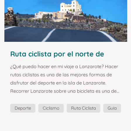
protagonista de ...
Ruta ciclista por el norte de
Lanzarote. Guías y planazos
¿Qué puedo hacer en mi viaje a Lanzarote? Hacer
turísticos en Lanzarote.
rutas ciclistas es una de las mejores formas de
disfrutar del deporte en la isla de Lanzarote.
Recorrer Lanzarote sobre una bicicleta es una de
las mejores experiencias que sin duda puedes
llevarte de la isla de Lanzarote. Este souvenir en
Deporte
Ciclismo
Ruta Ciclista
Guía
forma de imán quiere hacerte revivir los increíbles
Planazos
paisajes que ofrece la ruta ciclista que nace en el