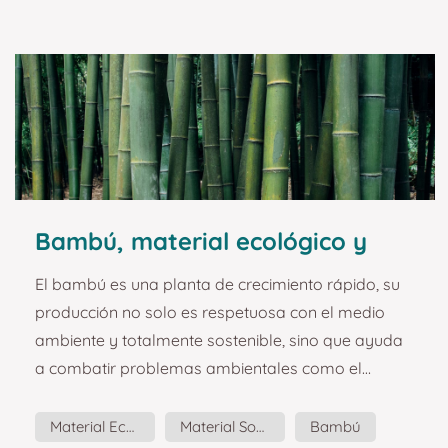
Mirador del Río para llegar a Arrieta, al norte de
Lanzarote. Sobre el Risco de Famara se encu...
Bambú, material ecológico y
sostenible
El bambú es una planta de crecimiento rápido, su
producción no solo es respetuosa con el medio
ambiente y totalmente sostenible, sino que ayuda
a combatir problemas ambientales como el
cambio climático o la deforestación. Te lo cuento
en detalle aquí: Por qué nuestros souvenirs son de
Material Ecológico
Material Sostenible
Bambú