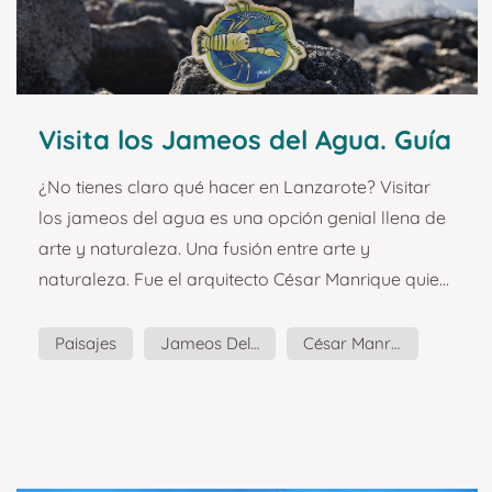
Visita los Jameos del Agua. Guía
y planazos para visitar
¿No tienes claro qué hacer en Lanzarote? Visitar
Lanzarote.
los jameos del agua es una opción genial llena de
arte y naturaleza. Una fusión entre arte y
naturaleza. Fue el arquitecto César Manrique quien
fusionó naturaleza y arte para crear los Jameos
del Agua, un espacio natural y centro de arte y
Paisajes
Jameos Del Agua
César Manrique
cultura. Fue capaz de modificar este espacio
Cultura
Guía
Planazos
salvaje de forma armónica y respetuosa, y por eso
los Jameos del Agua son el único lugar del mundo
donde podrás ver al Jameito, el cangrejo ciego