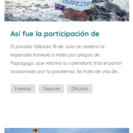
Así fue la participación de
Yaizart en la Travesía a Nado
El pasado Sábado 16 de Julio se celebró la
Playas de Papagayo Dreams
esperada travesía a nado por playas de
Playa Dorada.
Papagayo, que retomó su calendario tras el parón
ocasionado por la pandemia. Se trata de una de
las mejores travesías de Canarias con 5.000
metros de recorrido en las aguas más tranquilas y
Eventos
Deporte
Difusión
transparentes del Atlántico. La travesía a Nado
Eventos Deportivos
Playas de Papagayo Dreams Playa Dorada
forma parte del circuito regional para la Copa de
Canarias, siendo puntuable para dicha competición
de la que será su décima etapa....