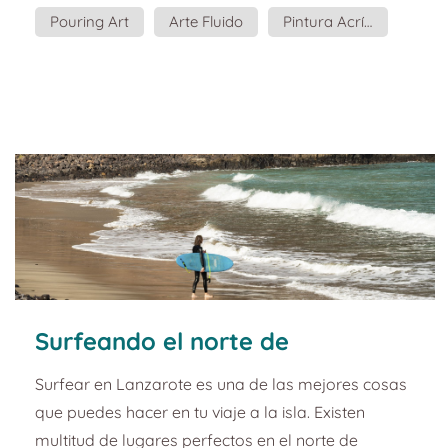
manos. Elementos necesarios para practicar
Pouring Art
Arte Fluido
Pintura Acrílica
Pouring Art: Te hará falta un soporte, como por
ejemplo un lienzo. Al menos tres tonos de pintura
acrílica líquida. Agua para diluir la pintura o un
medio específico que puedes...
Surfeando el norte de
Lanzarote. Guía de turismo y
Surfear en Lanzarote es una de las mejores cosas
planazos.
que puedes hacer en tu viaje a la isla. Existen
multitud de lugares perfectos en el norte de