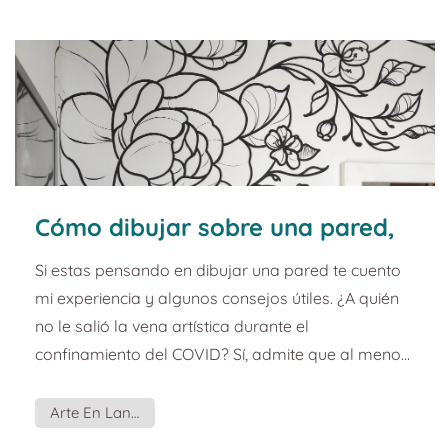
Famara no solo como un paraíso turístico, sino
también como parte de la...
Cómo dibujar sobre una pared,
mi experiencia.
Si estas pensando en dibujar una pared te cuento
mi experiencia y algunos consejos útiles. ¿A quién
no le salió la vena artística durante el
confinamiento del COVID? Sí, admite que al menos
una bollo de pan hiciste, o empezaste a hacer
yoga, descubriste un nuevo hobbie, o te volviste
Arte En Lanzarote
todo un gamer. Una de las cosas que me dio por