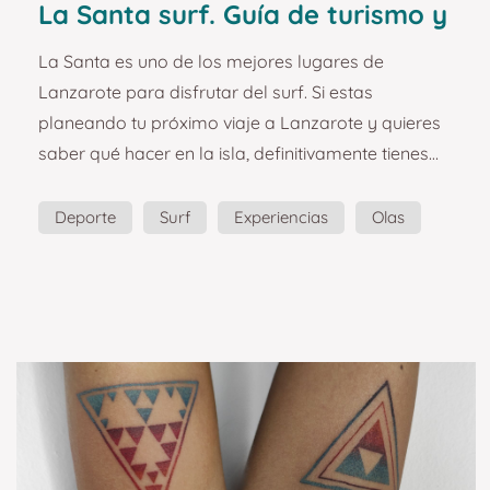
La Santa surf. Guía de turismo y
planazos en Lanzarote.
La Santa es uno de los mejores lugares de
Lanzarote para disfrutar del surf. Si estas
planeando tu próximo viaje a Lanzarote y quieres
saber qué hacer en la isla, definitivamente tienes
que probar el surf. Te cuento más aquí. La Santa es
un pueblo marinero situado en la costa Oeste de
Deporte
Surf
Experiencias
Olas
Lanzarote. Además de su pesca, es famoso por
Planazo
Guía
sus olas, y es que allí se encuentra El Quemao, la
mejor ola para practicar surf de Lanzarote, y una
de las mejores de Europa. ¿Cómo no le íbamos a
dedicar un recu...