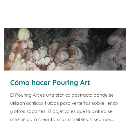
hacer a mí fue pintar la pared del estudio de
tatuajes. Si eres un pedazo de artista, de esos con
una orientación espacial innata, puedes lanzarte a
dibujar direct...
Cómo hacer Pouring Art
El Pouring Art es una técnica abstracta donde se
utilizan acrílicos fluidos para verterlos sobre lienzo
y otros soportes. El objetivo es que la pintura se
mezcle para crear formas increíbles. Y seamos
sinceros, de vez en cuando apetece mancharse las