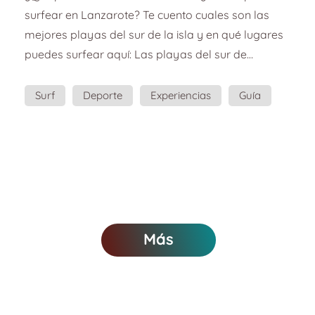
surfear en Lanzarote? Te cuento cuales son las
mejores playas del sur de la isla y en qué lugares
puedes surfear aquí: Las playas del sur de
Lanzarote son famosas por sus aguas tranquilas y
cristalinas, sus calas de arena suave y dorada y su
Surf
Deporte
Experiencias
Guía
sol radiante prácticamente todo el año. Pero… ¿Se
Planazo
puede surfear en el Sur de Lanzarote? ¡Este
souvenir es una prueba de que sí! “Playa Mujeres,
El Pozo, Playa de la Cera, Caleta del Congrio,
Puerto Mu...
Más