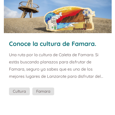
Conoce la cultura de Famara.
Guía de planes, cultura y arte de
Una ruta por la cultura de Caleta de Famara. Si
Lanzarote.
estás buscando planazos para disfrutar de
Famara, seguro ya sabes que es uno de los
mejores lugares de Lanzarote para disfrutar del
surf, una playa increíble, buena gastronomía y
unas vistas que te dejarán sin palabras. Pero ¿Qué
Cultura
Famara
hay de la cultura de Caleta de Famara? Este
souvenir quiere mostrarte la rica cultura e historia
que tiene Caleta de Famara. Quiere que conozcas